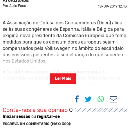
ATUALIDADE
Por
Auto Foco
18-09-2019 12:43
A Associação de Defesa dos Consumidores (Deco) aliou-
se às suas congéneres de Espanha, Itália e Bélgica para
exigir à nova presidente da Comissão Europeia que tome
medidas para que os consumidores europeus sejam
compensados pela Volkswagen no âmbito do escândalo
das emissões poluentes, à semelhança do que sucedeu
nos Estados Unidos.
«Durante anos, o grupo Volkswagen enganou os
consumidores através da manipulação fraudulenta de
Ler Mais
emissões. Após o escândalo, os consumidores
americanos puderam contar com indemnizações. Mas
para os consumidores europeus, nada», explica a Deco
em comunicado.
Conte-nos a sua opinião
0
«Por isso, a defesa do consumidor portuguesa entre
Iniciar sessão
ou
registar-se
várias congéneres europeias, avançaram com uma ação
ESCREVA UM COMENTÁRIO (MÁX: 300):
coletiva contra o grupo VW, com o objetivo de obter a