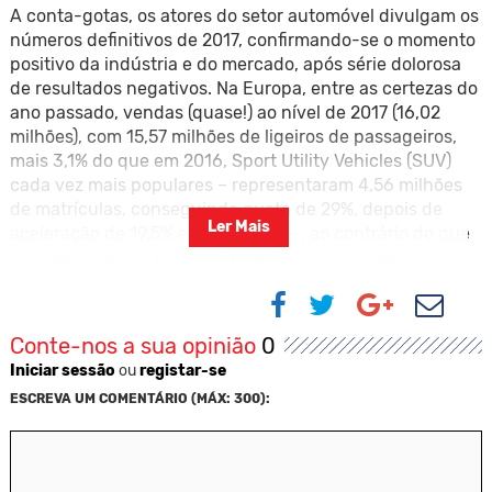
A conta-gotas, os atores do setor automóvel divulgam os
números definitivos de 2017, confirmando-se o momento
positivo da indústria e do mercado, após série dolorosa
de resultados negativos. Na Europa, entre as certezas do
ano passado, vendas (quase!) ao nível de 2017 (16,02
milhões), com 15,57 milhões de ligeiros de passageiros,
mais 3,1% do que em 2016, Sport Utility Vehicles (SUV)
cada vez mais populares – representaram 4,56 milhões
de matrículas, conseguindo quota de 29%, depois de
Ler Mais
aceleração de 19,5% em 12 meses! –, ao contrário do que
acontece com os motores a gasóleo, em declínio, com
travagem de 7,9%, para 6,76 milhões de viaturas, número
que representa apenas 43,7% dos registos, o número
mais baixo em 10 anos…! E, não por acaso, venderam-se
Conte-nos a sua opinião
0
mais 760.000 carros com mecânicas a gasolina.
Iniciar sessão
ou
registar-se
Os números de 2017 são encorajadores, nenhuma
ESCREVA UM COMENTÁRIO (MÁX: 300):
dúvida!, mas existem muitas nuvens negras na linha do
horizonte, com a crise do Diesel, com início em 2015, nos
EUA, após o conhecimento público da manipulação dos
gases de escape em 11 milhões de carros do consórcio