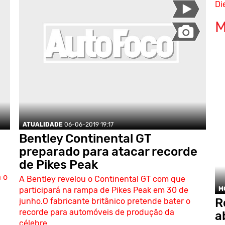
Di
M
ATUALIDADE
06-06-2019 19:17
Bentley Continental GT
preparado para atacar recorde
de Pikes Peak
 o
A Bentley revelou o Continental GT com que
participará na rampa de Pikes Peak em 30 de
M
R
junho.O fabricante britânico pretende bater o
recorde para automóveis de produção da
a
célebre...