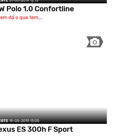
ESTE
31-05-2019 12:15
W Polo 1.0 Confortline
em dá o que tem...
ESTE
19-05-2019 13:05
exus ES 300h F Sport