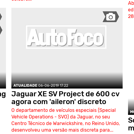
Ab
ed
28
ATUALIDADE
06-06-2019 17:22
ng
Jaguar XE SV Project de 600 cv
agora com 'aileron' discreto
O departamento de veículos especiais (Special
M
Vehicle Operations - SVO) da Jaguar, no seu
S
Centro Técnico de Warwickshire, no Reino Unido,
m
desenvolveu uma versão mais discreta para...