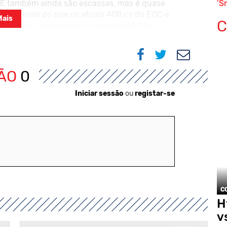
QE também ainda são escassas, mas é quase
‘S
uzirão mais do que os atuais 408 cv do EQC e
Mais
C
ste SUV), ascendendo a cerca de 600 km.
 quatro rodas direcionais e sistema de
pode haver um conjunto de tecnologias de
e Segurança Experimental que foi
IÃO
0
Iniciar sessão
ou
registar-se
C
H
v