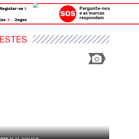
Pergunte-nos
Registar-se
SOS
e as marcas
respondem
tos
Jogos
ESTES